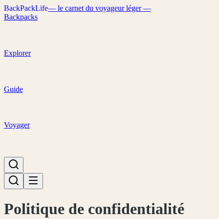
B
a
c
k
P
a
c
k
L
i
f
e
— le carnet du voyageur léger —
Backpacks
Explorer
Guide
Voyager
Politique de confidentialité