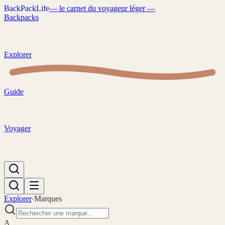
B
a
c
k
P
a
c
k
L
i
f
e
— le carnet du voyageur léger —
Backpacks
Explorer
Guide
Voyager
Explorer
·
Marques
A