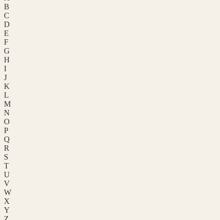
B
C
D
E
F
G
H
I
J
K
L
M
N
O
P
Q
R
S
T
U
V
W
X
Y
Z